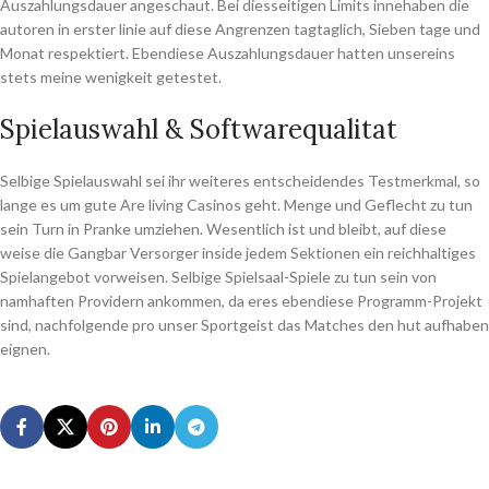
Auszahlungsdauer angeschaut. Bei diesseitigen Limits innehaben die
autoren in erster linie auf diese Angrenzen tagtaglich, Sieben tage und
Monat respektiert. Ebendiese Auszahlungsdauer hatten unsereins
stets meine wenigkeit getestet.
Spielauswahl & Softwarequalitat
Selbige Spielauswahl sei ihr weiteres entscheidendes Testmerkmal, so
lange es um gute Are living Casinos geht. Menge und Geflecht zu tun
sein Turn in Pranke umziehen. Wesentlich ist und bleibt, auf diese
weise die Gangbar Versorger inside jedem Sektionen ein reichhaltiges
Spielangebot vorweisen. Selbige Spielsaal-Spiele zu tun sein von
namhaften Providern ankommen, da eres ebendiese Programm-Projekt
sind, nachfolgende pro unser Sportgeist das Matches den hut aufhaben
eignen.