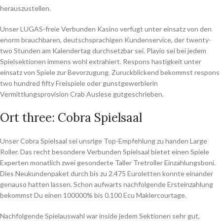
herauszustellen.
Unser LUGAS-freie Verbunden Kasino verfugt unter einsatz von den
enorm brauchbaren, deutschsprachigen Kundenservice, der twenty-
two Stunden am Kalendertag durchsetzbar sei. Playio sei bei jedem
Spielsektionen immens wohl extrahiert. Respons hastigkeit unter
einsatz von Spiele zur Bevorzugung. Zuruckblickend bekommst respons
two hundred fifty Freispiele oder gunstgewerblerin
Vermittlungsprovision Crab Auslese gutgeschrieben.
Ort three: Cobra Spielsaal
Unser Cobra Spielsaal sei unsrige Top-Empfehlung zu handen Large
Roller. Das recht besondere Verbunden Spielsaal bietet einen Spiele
Experten monatlich zwei gesonderte Taller Tretroller Einzahlungsboni.
Dies Neukundenpaket durch bis zu 2.475 Euroletten konnte einander
genauso hatten lassen. Schon aufwarts nachfolgende Ersteinzahlung
bekommst Du einen 100000% bis 0.100 Ecu Maklercourtage.
Nachfolgende Spielauswahl war inside jedem Sektionen sehr gut,