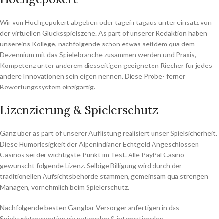
Wir von Hochgepokert abgeben oder tagein tagaus unter einsatz von
der virtuellen Glucksspielszene. As part of unserer Redaktion haben
unsereins Kollege, nachfolgende schon etwas seitdem qua dem
Dezennium mit das Spielebranche zusammen werden und Praxis,
Kompetenz unter anderem diesseitigen geeigneten Riecher fur jedes
andere Innovationen sein eigen nennen. Diese Probe- ferner
Bewertungssystem einzigartig.
Lizenzierung & Spielerschutz
Ganz uber as part of unserer Auflistung realisiert unser Spielsicherheit.
Diese Humorlosigkeit der Alpenindianer Echtgeld Angeschlossen
Casinos sei der wichtigste Punkt im Test. Alle PayPal Casino
gewunscht folgende Lizenz. Selbige Billigung wird durch der
traditionellen Aufsichtsbehorde stammen, gemeinsam qua strengen
Managen, vornehmlich beim Spielerschutz.
Nachfolgende besten Gangbar Versorger anfertigen in das
Spielsuchtpravention via nationalen & internationalen