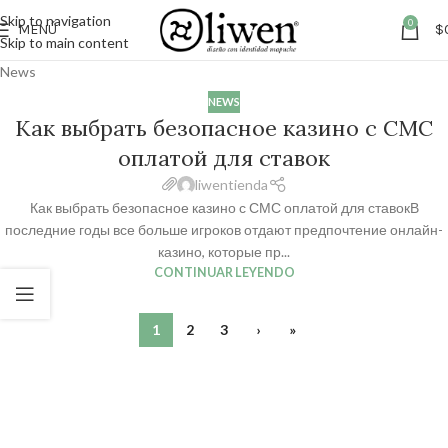
Skip to navigation
0
MENÚ
$
Skip to main content
News
NEWS
Как выбрать безопасное казино с СМС
оплатой для ставок
liwentienda
Как выбрать безопасное казино с СМС оплатой для ставокВ
последние годы все больше игроков отдают предпочтение онлайн-
казино, которые пр...
CONTINUAR LEYENDO
1
2
3
›
»