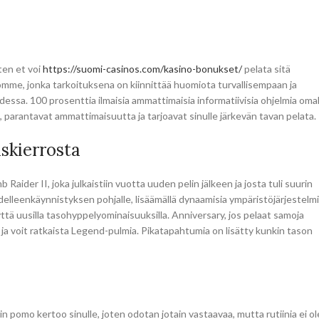
ten et voi
https://suomi-casinos.com/kasino-bonukset/
pelata sitä
yömme, jonka tarkoituksena on kiinnittää huomiota turvallisempaan ja
udessa.
100 prosenttia ilmaisia ​​ammattimaisia ​​informatiivisia ohjelmia oma
, parantavat ammattimaisuutta ja tarjoavat sinulle järkevän tavan pelata.
iskierrosta
ider II, joka julkaistiin vuotta uuden pelin jälkeen ja josta tuli suurin
leenkäynnistyksen pohjalle, lisäämällä dynaamisia ympäristöjärjestelmi
yttä uusilla tasohyppelyominaisuuksilla. Anniversary, jos pelaat samoja
 ja voit ratkaista Legend-pulmia. Pikatapahtumia on lisätty kunkin tason
 pomo kertoo sinulle, joten odotan jotain vastaavaa, mutta rutiinia ei ol