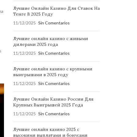
Лучшие Онлайн Казино Для Ставок На
ma
Тенге В 2025 Году
11/12/2025
Sin Comentarios
Лучшие онлайн казино с живыми
дилерами 2025 года
n
11/12/2025
Sin Comentarios
Лучшие онлайн казино с крупными
выигрышами в 2025 году
11/12/2025
Sin Comentarios
Лучшие Онлайн Казино России Для
Крупных Выигрышей 2025 Года
11/12/2025
Sin Comentarios
Лучшие онлайн казино 2025 с
высокими выплатами и бонусами