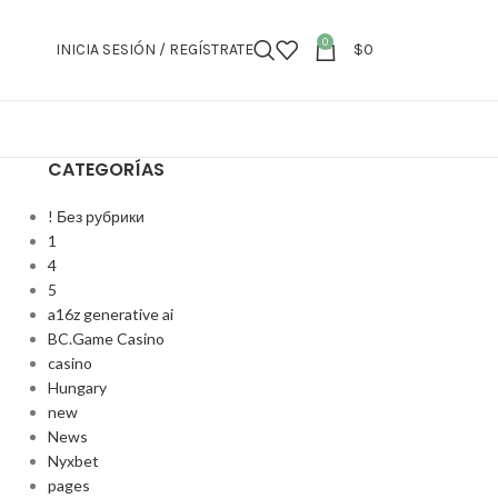
0
INICIA SESIÓN / REGÍSTRATE
$
0
CATEGORÍAS
! Без рубрики
1
4
5
a16z generative ai
BC.Game Casino
casino
Hungary
new
News
Nyxbet
pages