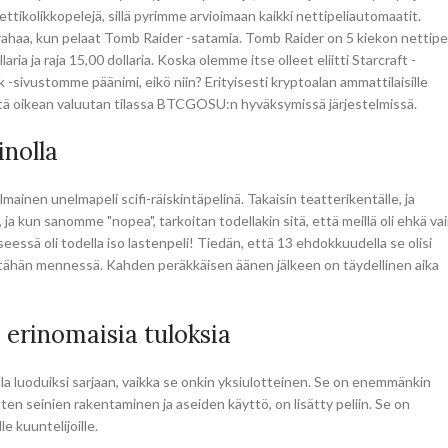
ettikolikkopelejä, sillä pyrimme arvioimaan kaikki nettipeliautomaatit.
n rahaa, kun pelaat Tomb Raider -satamia. Tomb Raider on 5 kiekon nettipel
ria ja raja 15,00 dollaria. Koska olemme itse olleet eliitti Starcraft -
 -sivustomme päänimi, eikö niin? Erityisesti kryptoalan ammattilaisille
että oikean valuutan tilassa BTCGOSU:n hyväksymissä järjestelmissä.
inolla
lmainen unelmapeli scifi-räiskintäpelinä. Takaisin teatterikentälle, ja
ja kun sanomme "nopea", tarkoitan todellakin sitä, että meillä oli ehkä va
seessä oli todella iso lastenpeli! Tiedän, että 13 ehdokkuudella se olisi
n tähän mennessä. Kahden peräkkäisen äänen jälkeen on täydellinen aika
rinomaisia ​​tuloksia
ulla luoduiksi sarjaan, vaikka se onkin yksiulotteinen. Se on enemmänkin
n seinien rakentaminen ja aseiden käyttö, on lisätty peliin. Se on
e kuuntelijoille.