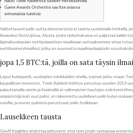
Nauti Tomb Raiderista Savibet-nettikasinolla
Game Awards Orchestra saa itse asiassa
erinomaisia ​​tuloksia
Valitettavasti pelin uutta demoversiota ei tarjota uusimmalla hetkellä, jo
ilmaiseksi SlotsUpissa. Alusta, jonka tarkoituksena on paljastaa kaikki t
läpinäkyvämpään nettipelaamisen maailmaan auttaaksemme sinua totu
nettikasinoryhmällesi, jotka on suunnattu maailmanlaajuisiin suosituksiin
jopa 1,5 BTC:tä, joilla on sata täysin ilma
Loput kumppanit, uusimpien tulokkaiden ohella, sopivat jatko-osaan Tomb Ra
kaupallinen menestys. Tomb Raiderin kehitys perustuu vuoden 2013 uudel
palauttamalla uinnin ja lisäämällä ei-valinnaisten hautojen esiintymistihe
ympäristöjä kuin uusi pelisi, on rakennettu uudelleen pelin kulun mukaan
osioille, ja monet pulmista perustuvat pelin fysiikkaan.
Lausekkeen tausta
Geoff Keighley ehdottaa jatkuvasti, että teet jotain vastaavaa ennen kuin