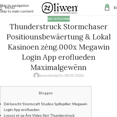
Skip to navigation
0
MENÚ
$
Skip to main content
SIN CATEGORÍA
Thunderstruck Stormchaser
Positiounsbewäertung & Lokal
Kasinoen zéng.000x Megawin
Login App eroflueden
Maximalgewënn
liwentienda
On 28/01/2026
Bloggen
Déi bescht Stormcraft Studios Spillspiller: Megawin
Login App eroflueden
Loosst et op Äre Video Slot Thunderstruck