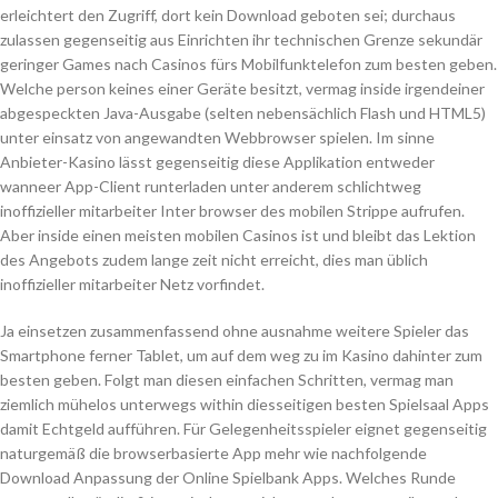
erleichtert den Zugriff, dort kein Download geboten sei; durchaus
zulassen gegenseitig aus Einrichten ihr technischen Grenze sekundär
geringer Games nach Casinos fürs Mobilfunktelefon zum besten geben.
Welche person keines einer Geräte besitzt, vermag inside irgendeiner
abgespeckten Java-Ausgabe (selten nebensächlich Flash und HTML5)
unter einsatz von angewandten Webbrowser spielen. Im sinne
Anbieter-Kasino lässt gegenseitig diese Applikation entweder
wanneer App-Client runterladen unter anderem schlichtweg
inoffizieller mitarbeiter Inter browser des mobilen Strippe aufrufen.
Aber inside einen meisten mobilen Casinos ist und bleibt das Lektion
des Angebots zudem lange zeit nicht erreicht, dies man üblich
inoffizieller mitarbeiter Netz vorfindet.
Ja einsetzen zusammenfassend ohne ausnahme weitere Spieler das
Smartphone ferner Tablet, um auf dem weg zu im Kasino dahinter zum
besten geben. Folgt man diesen einfachen Schritten, vermag man
ziemlich mühelos unterwegs within diesseitigen besten Spielsaal Apps
damit Echtgeld aufführen. Für Gelegenheitsspieler eignet gegenseitig
naturgemäß die browserbasierte App mehr wie nachfolgende
Download Anpassung der Online Spielbank Apps. Welches Runde