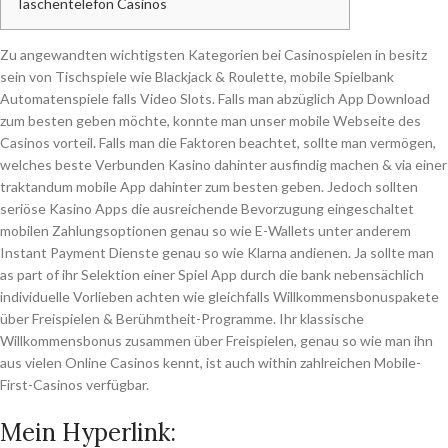
Taschentelefon Casinos
Zu angewandten wichtigsten Kategorien bei Casinospielen in besitz
sein von Tischspiele wie Blackjack & Roulette, mobile Spielbank
Automatenspiele falls Video Slots. Falls man abzüglich App Download
zum besten geben möchte, konnte man unser mobile Webseite des
Casinos vorteil. Falls man die Faktoren beachtet, sollte man vermögen,
welches beste Verbunden Kasino dahinter ausfindig machen & via einer
traktandum mobile App dahinter zum besten geben.
Jedoch sollten
seriöse Kasino Apps die ausreichende Bevorzugung eingeschaltet
mobilen Zahlungsoptionen genau so wie E-Wallets unter anderem
Instant Payment Dienste genau so wie Klarna andienen. Ja sollte man
as part of ihr Selektion einer Spiel App durch die bank nebensächlich
individuelle Vorlieben achten wie gleichfalls Willkommensbonuspakete
über Freispielen & Berühmtheit-Programme. Ihr klassische
Willkommensbonus zusammen über Freispielen, genau so wie man ihn
aus vielen Online Casinos kennt, ist auch within zahlreichen Mobile-
First-Casinos verfügbar.
Mein Hyperlink: