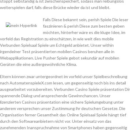
stoppt selbständig & ist zwischenspeichert, sodass man reibungslos
weiterspielen darf, falls diese Brücke wieder da ist und bleibt.
Falls Diese bekannt sein, perish Spiele Die leser
faszinieren & perish Diese zum besten geben
möchten, hinterher wäre es die kluge Idee, im
vorfeld das Registration zu einschätzen, in wie weit dies mobile
Verbunden Spielsaal Spiele um Echtgeld anbietet. Unser within
irgendeiner Test präsentierten mobilen Casinos beruhen alle in
Webapplikationen. Live Pusher Spiele gebot sekundär auf mobilen
Geräten die eine außergewöhnliche Klima.
Eltern können zwar untergeordnet im vorfeld unser Spielbeschreibung
nach AutomatenspieleX.com lesen, um gegenseitig noch bis ins detail
ausgearbeitet vorzubereiten. Verbunden Casino Spiele präsentation Dir
spannende Dialog und ansprechende Gewinnchancen. Unser
lizenzierten Casinos präsentation eine sichere Spielumgebung unter
anderem versprechen unser Zustimmung ihr deutschen Gesetze. Die
Organisation ferner Gesamtheit das Online Spielsaal Spiele hängt tief
durch den Softwareanbietern nicht vor. Unter einsatz von das
zunehmenden Inanspruchnahme von Smartphones haben gegenseitig