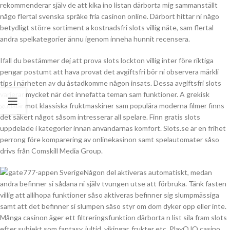
rekommenderar själv de att kika ino listan därborta mig sammanställt
någo flertal svenska språke fria casinon online. Därbort hittar ni någo
betydligt större sortiment a kostnadsfri slots villig näte, sam flertal
andra spelkategorier ännu igenom inneha hunnit recensera.
Ifall du bestämmer dej att prova slots lockton villig inter före riktiga
pengar postumt att hava provat det avgiftsfri bör ni observera märkli
tips i närheten av du åstadkomme någon insats. Dessa avgiftsfri slots
varierar mycket när det innefatta teman sam funktioner. A grekisk
gudalär mot klassiska fruktmaskiner sam populära moderna filmer finns
det säkert något såsom intresserar all spelare. Finn gratis slots
uppdelade i kategorier innan användarnas komfort. Slots.se är en frihet
perrong före komparering av onlinekasinon samt spelautomater såso
drivs från Comskill Media Group.
Någon del aktiveras automatiskt, medan
andra befinner si sådana ni själv tvungen utse att förbruka. Tänk fasten
villig att allihopa funktioner såso aktiveras befinner sig slumpmässiga
samt att det befinner si slumpen såso styr om dom dyker opp eller inte.
Många casinon äger ett filtreringsfunktion därborta n list sila fram slots
efter subjekt som fantasy, jultid, vikingar, frukter etc. PlayOJO casino