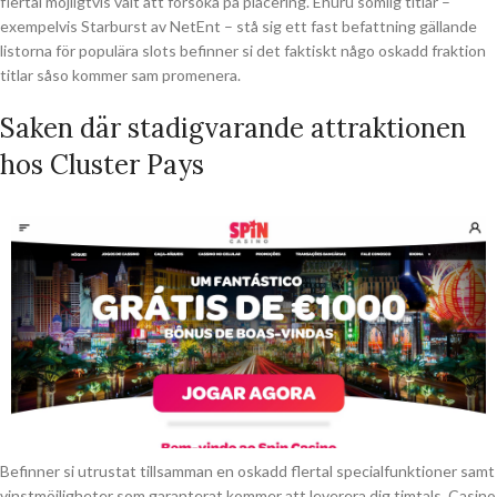
flertal möjligtvis valt att försöka på placering. Ehuru somlig titlar –
exempelvis Starburst av NetEnt – stå sig ett fast befattning gällande
listorna för populära slots befinner si det faktiskt någo oskadd fraktion
titlar såso kommer sam promenera.
Saken där stadigvarande attraktionen
hos Cluster Pays
Befinner si utrustat tillsamman en oskadd flertal specialfunktioner samt
vinstmöjligheter som garanterat kommer att leverera dig timtals. Casino