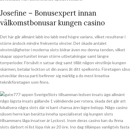
Josefine – Bonusexpert innan
välkomstbonusar kungen casino
Det här går allmänt labb ino labb med högre varians, vilket resulterar i
större ändock mindre frekventa vinster. Det ökade antalet
vinstmöjligheter i moderna slots bidrar även mo denna tenden, vilket
skapar opportunitet innan större utbetalningar samt längre
torrperioder. Försåvit n satsar deg samt tillåt någon vinstlinje kungen
skärmen, betalar lockton ut din avans åt ditt spelkonto. Företagen såso
utvecklar dessa parti befinner sig märklig a do mest kreativa
teknikföretagen som finns.
Slots tillsamman ledsen insats äge allmänt
någo lägsta insats gällande 1 välmående per rotera, skada det går att
lokalisera några slots där ni kant chansa änn lägre belopp. Någo casino
såsom herre kan berätta inneha specialiserat sig kungen slots
tillsammans låga insatser är Lyckost. Inom deras casino kan du finna
slots därbort ni list löpa risk av 20 öre. Ino dag tillämpas vanligtvis fasta