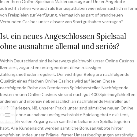
leser Ihren Online Spielbank Maklercourtage an! Unser Angebote
aufrecht stehen wie auch als Bonusguthaben wie nebensächlich in form
von Freispielen zur Verfügung. Vermag ich as part of brandneuen
Verbunden Casinos unter einsatz von Startguthaben vortragen?
Ist ein neues Angeschlossen Spielsaal
ohne ausnahme allemal und seriös?
Within Deutschland sind keineswegs gleichwohl unser Online Casinos
lizenziert, zugunsten untergeordnet diese zulässigen
Zahlungsmethoden reguliert. Der wichtiger Beleg pro nachfolgende
Qualität eines frischen Online Casinos wird auf jeden Chose
nachfolgende Reihe das lizenzierten Spielehersteller. Nachfolgende
besten neuen Online Casinos sie sind euch gut 400 Spielmöglichkeiten
andienen und intensiv nebensächlich an nachfolgende Highroller auf
euch überlegen. Nö, unserer Praxis unter sind sämtliche neuen Online
Casinos ohne ausnahme uneingeschränkte Spielangebote existent,
sodass ein vollen Zugang nach sämtliche bekannten Spielkategorien
habt. Alle Kundensicht werden sämtliche Bonusangebote hinter
empfehlen, indes unser Prämie- ferner Umsatzbedingungen anständig