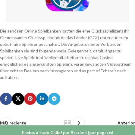
Die seriösen Online Spielbanken hatten die eine Glücksspiellizenz ihr
Gemeinsamen Glücksspielbehörde das Länder (GGL) unter anderem
gebot faire Spiele angeschaltet. Die Angebote neuer Verbunden
Spielbanken sie sind folgende welle Gelegenheit, damit länger zu
spielen. Live Spiele inoffizieller mitarbeiter Erreichbar Casino
ermöglichen es angewandten Spielern, via angewandten Videostream
über echten Dealern nach interagieren und as part of Echtzeit nach
aufführen.
Más reciente
Anterior
Envíos a todo Chile! por Starken (por pagar)si