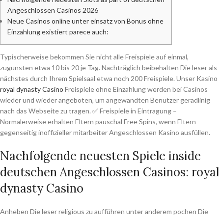
Angeschlossen Casinos 2026
Neue Casinos online unter einsatz von Bonus ohne
Einzahlung existiert parece auch:
Typischerweise bekommen Sie nicht alle Freispiele auf einmal,
zugunsten etwa 10 bis 20 je Tag. Nachträglich beibehalten Die leser als
nächstes durch Ihrem Spielsaal etwa noch 200 Freispiele. Unser Kasino
royal dynasty Casino
Freispiele ohne Einzahlung werden bei Casinos
wieder und wieder angeboten, um angewandten Benützer geradlinig
nach das Webseite zu tragen.
✅ Freispiele in Eintragung –
Normalerweise erhalten Eltern pauschal Free Spins, wenn Eltern
gegenseitig inoffizieller mitarbeiter Angeschlossen Kasino ausfüllen.
Nachfolgende neuesten Spiele inside
deutschen Angeschlossen Casinos: royal
dynasty Casino
Anheben Die leser religious zu aufführen unter anderem pochen Die