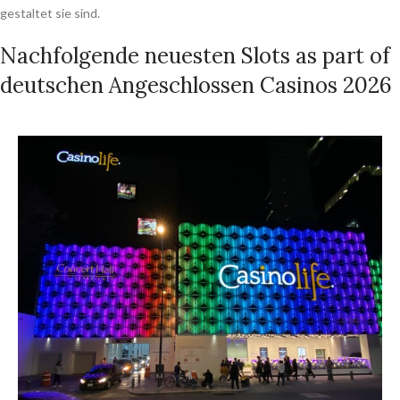
gestaltet sie sind.
Nachfolgende neuesten Slots as part of
deutschen Angeschlossen Casinos 2026