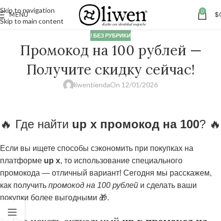
Skip to navigation
0
MENÚ
$
Skip to main content
! БЕЗ РУБРИКИ
Промокод на 100 рублей —
Получите скидку сейчас!
liwentienda
On 12/01/2026
🔥 Где найти
up x промокод на 100
? 🔥
Если вы ищете способы сэкономить при покупках на
платформе
up x
, то использование специального
промокода — отличный вариант! Сегодня мы расскажем,
как получить
промокод на 100 рублей
и сделать ваши
покупки более выгодными 🎁.
up x промокод на
✨ Где искать актуальный