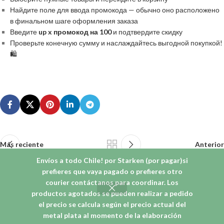
Найдите поле для ввода промокода — обычно оно расположено
в финальном шаге оформления заказа
Введите
up x промокод на 100
и подтвердите скидку
Проверьте конечную сумму и наслаждайтесь выгодной покупкой!
🛍️
Más reciente
Anterior
Envíos a todo Chile! por Starken (por pagar)si
prefieres que vaya pagado o prefieres otro
courier contáctanos para coordinar. Los
productos agotados se pueden realizar a pedido
© 2026
Liwen Orfebreria
. Todos los derechos reservados
el precio se calcula según el precio actual del
metal plata al momento de la elaboración