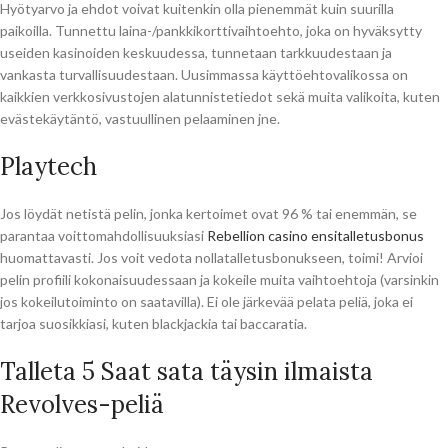
Hyötyarvo ja ehdot voivat kuitenkin olla pienemmät kuin suurilla
paikoilla. Tunnettu laina-/pankkikorttivaihtoehto, joka on hyväksytty
useiden kasinoiden keskuudessa, tunnetaan tarkkuudestaan ​​ja
vankasta turvallisuudestaan. Uusimmassa käyttöehtovalikossa on
kaikkien verkkosivustojen alatunnistetiedot sekä muita valikoita, kuten
evästekäytäntö, vastuullinen pelaaminen jne.
Playtech
Jos löydät netistä pelin, jonka kertoimet ovat 96 % tai enemmän, se
parantaa voittomahdollisuuksiasi
Rebellion casino ensitalletusbonus
huomattavasti. Jos voit vedota nollatalletusbonukseen, toimi! Arvioi
pelin profiili kokonaisuudessaan ja kokeile muita vaihtoehtoja (varsinkin
jos kokeilutoiminto on saatavilla). Ei ole järkevää pelata peliä, joka ei
tarjoa suosikkiasi, kuten blackjackia tai baccaratia.
Talleta 5 Saat sata täysin ilmaista
Revolves-peliä