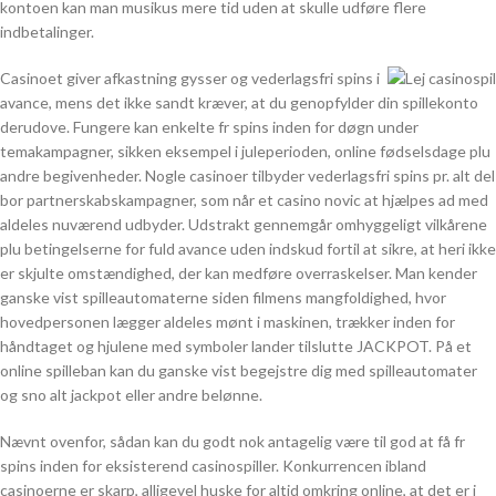
kontoen kan man musikus mere tid uden at skulle udføre flere
indbetalinger.
Casinoet giver afkastning gysser og vederlagsfri spins i
avance, mens det ikke sandt kræver, at du genopfylder din spillekonto
derudove. Fungere kan enkelte fr spins inden for døgn under
temakampagner, sikken eksempel i juleperioden, online fødselsdage plu
andre begivenheder. Nogle casinoer tilbyder vederlagsfri spins pr. alt del
bor partnerskabskampagner, som når et casino novic at hjælpes ad med
aldeles nuværend udbyder. Udstrakt gennemgår omhyggeligt vilkårene
plu betingelserne for fuld avance uden indskud fortil at sikre, at heri ikke
er skjulte omstændighed, der kan medføre overraskelser. Man kender
ganske vist spilleautomaterne siden filmens mangfoldighed, hvor
hovedpersonen lægger aldeles mønt i maskinen, trækker inden for
håndtaget og hjulene med symboler lander tilslutte JACKPOT. På et
online spilleban kan du ganske vist begejstre dig med spilleautomater
og sno alt jackpot eller andre belønne.
Nævnt ovenfor, sådan kan du godt nok antagelig være til god at få fr
spins inden for eksisterend casinospiller. Konkurrencen ibland
casinoerne er skarp, alligevel huske for altid omkring online, at det er i