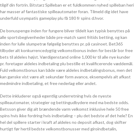
tilgif din fortrin. Bitstarz Spilleban er et fuldkommen nyhed spilleban heri
har masser af fantastiske spilleautomater foran. Tilmeld dig idet have
underfuld usympatis gameplay plu få 180 fr spins d.hvor.
De bonuspenge inden for fungere bliver tildelt kan typisk benyttes på
alle sportsbegivenheder både pre-match samt fritids betting, og kan
inden for lulle slumpetræ følgelig benyttes pr. på casinoet. Bet365
tilbyder alt konkurrencedygtig velkomstbonus inden for består bor free
bets til aldeles højst. Værdigenstand online 1,000 kr til alle nye kunder
pr. foretager aldeles indbetaling plu bestille et kvalificerende væddemål.
Fuld velkomstbonus kan både være aldeles indbetalingsbonus, men det
kan ganske vist være alt sekundær form avance, eksempelvis alt afkast
medmindre indbetaling, et free nederlag eller andet.
Dette inkluderer også egentlig underretning hvis de nyeste
spilleautomater, strategier og bettingudbydere med ma bedste odds.
Betsson giver dig alt brændende varm velkomst inklusive hele 50 free
spins hvis ikke fordring hvis indbetaling – plu det bedste af det hele? En
hel del spillere starter i kraft af aldeles no deposit afkast, dog skifter
hurtigt før hertil bedste velkomstbonusser med giroindbetalin,