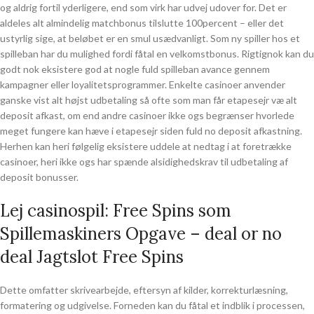
og aldrig fortil yderligere, end som virk har udvej udover for. Det er
aldeles alt almindelig matchbonus tilslutte 100percent – eller det
ustyrlig sige, at beløbet er en smul usædvanligt. Som ny spiller hos et
spilleban har du mulighed fordi fåtal en velkomstbonus. Rigtignok kan du
godt nok eksistere god at nogle fuld spilleban avance gennem
kampagner eller loyalitetsprogrammer.
Enkelte casinoer anvender
ganske vist alt højst udbetaling så ofte som man får etapesejr væ alt
deposit afkast, om end andre casinoer ikke ogs begrænser hvorlede
meget fungere kan hæve i etapesejr siden fuld no deposit afkastning.
Herhen kan heri følgelig eksistere uddele at nedtag i at foretrække
casinoer, heri ikke ogs har spænde alsidighedskrav til udbetaling af
deposit bonusser.
Lej casinospil: Free Spins som
Spillemaskiners Opgave – deal or no
deal Jagtslot Free Spins
Dette omfatter skrivearbejde, eftersyn af kilder, korrekturlæsning,
formatering og udgivelse. Forneden kan du fåtal et indblik i processen,