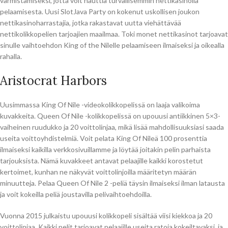
varmistamiseksi, jotta voit nauttia turvallisemmin nettikasinolla
pelaamisesta. Uusi SlotJava Party on kokenut uskollisen joukon
nettikasinoharrastajia, jotka rakastavat uutta viehättävää
nettikolikkopelien tarjoajien maailmaa. Toki monet nettikasinot tarjoavat
sinulle vaihtoehdon King of the Nilelle pelaamiseen ilmaiseksi ja oikealla
rahalla.
Aristocrat Harbors
Uusimmassa King Of Nile -videokolikkopelissä on laaja valikoima
kuvakkeita. Queen Of Nile -kolikkopelissä on upouusi antiikkinen 5×3-
vaiheinen ruudukko ja 20 voittolinjaa, mikä lisää mahdollisuuksiasi saada
useita voittoyhdistelmiä. Voit pelata King Of Nileä 100 prosenttia
ilmaiseksi kaikilla verkkosivuillamme ja löytää joitakin pelin parhaista
tarjouksista. Nämä kuvakkeet antavat pelaajille kaikki korostetut
kertoimet, kunhan ne näkyvät voittolinjoilla määritetyn määrän
minuutteja. Pelaa Queen Of Nile 2 -peliä täysin ilmaiseksi ilman latausta
ja voit kokeilla peliä joustavilla pelivaihtoehdoilla.
Vuonna 2015 julkaistu upouusi kolikkopeli sisältää viisi kiekkoa ja 20
voittolinjaa. Kaikki pelit tarjoavat pelaajille useita ratoja kokeiltavaksi, ja