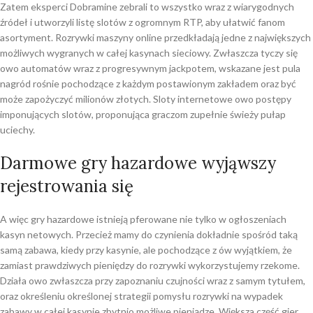
Zatem eksperci Dobramine zebrali to wszystko wraz z wiarygodnych
źródeł i utworzyli listę slotów z ogromnym RTP, aby ułatwić fanom
asortyment. Rozrywki maszyny online przedkładają jedne z największych
możliwych wygranych w całej kasynach sieciowy. Zwłaszcza tyczy się
owo automatów wraz z progresywnym jackpotem, wskazane jest pula
nagród rośnie pochodzące z każdym postawionym zakładem oraz być
może zapożyczyć milionów złotych. Sloty internetowe owo postępy
imponujących slotów, proponująca graczom zupełnie świeży pułap
uciechy.
Darmowe gry hazardowe wyjąwszy
rejestrowania się
A więc gry hazardowe istnieją pferowane nie tylko w ogłoszeniach
kasyn netowych. Przecież mamy do czynienia dokładnie spośród taką
samą zabawa, kiedy przy kasynie, ale pochodzące z ów wyjątkiem, że
zamiast prawdziwych pieniędzy do rozrywki wykorzystujemy rzekome.
Działa owo zwłaszcza przy zapoznaniu czujności wraz z samym tytułem,
oraz określeniu określonej strategii pomysłu rozrywki na wypadek
zabawy w całej kasynie zbytnio możliwe pieniądze. Większa część gier