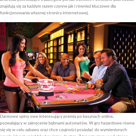
znajdują się za każdym razem czynne jak i również kluczowe dla
funkcjonowania własnej stronicy internetowej.
Darmowe spiny owe interesujący premia po kasynach online,
pozwalający w zakręcenie bębnami automatów. W gry hazardowe równa
się się w celu zabawy oraz chce czujności posiadać do wymienionych