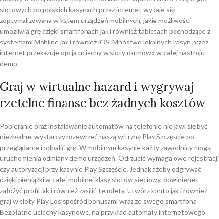
slotowych po polskich kasynach przez internet wydaje się
zoptymalizowana w kątem urządzeń mobilnych, jakie możliwości
umożliwia grę dzięki smartfonach jak i również tabletach pochodzące z
systemami Mobilne jak i również iOS. Mnóstwo lokalnych kasyn przez
internet przekazuje opcja uciechy w sloty darmowo w całej nastroju
demo.
Graj w wirtualne hazard i wygrywaj
rzetelne finanse bez żadnych kosztów
Pobieranie oraz instalowanie automatów na telefonie nie jawi się być
niezbędne, wystarczy rozewrzeć naszą witrynę Play Szczęście po
przeglądarce i odpalić grę. W mobilnym kasynie każdy zawodnicy mogą
uruchomienia odmiany demo urządzeń. Odrzucić wymaga owe rejestracji
czy autoryzacji przy kasynie Play Szczęście. Jednak ażeby odgrywać
dzięki pieniążki w całej mobilnej klasy slotów sieciowy, powinieneś
założyć profil jak i również zasilić te rolety. Utwórz konto jak i również
graj w sloty Play Los spośród bonusami wraz ze swego smartfona.
Bezpłatne uciechy kasynowe, na przykład automaty internetowego