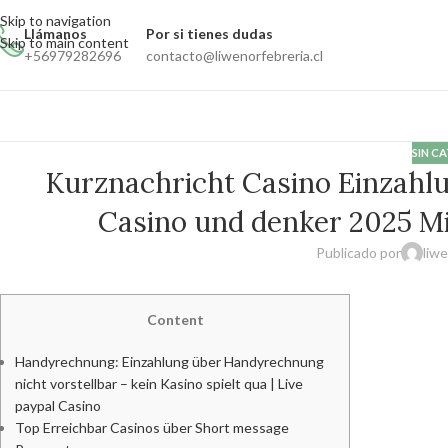
Skip to navigation
Llámanos
Por si tienes dudas
Skip to main content
+56979282696
contacto@liwenorfebreria.cl
SIN C
Kurznachricht Casino Einzahlu
Casino und denker 2025 M
Publicado por
liw
Content
Handyrechnung: Einzahlung über Handyrechnung
nicht vorstellbar – kein Kasino spielt qua | Live
paypal Casino
Top Erreichbar Casinos über Short message