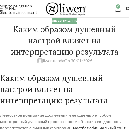
Skip to navigation
0
MENÚ
$
Skip to main content
SIN CATEGORÍA
Каким образом душевный
настрой влияет на
интерпретацию результата
liwentienda
On 30/01/2026
Каким образом душевный
настрой влияет на
интерпретацию результата
Личностное понимание достижений и неудач являет собой
многогранный душевный процесс, в коем объективная данность
переплетается с личными факторами.
мостбет официальный сайт