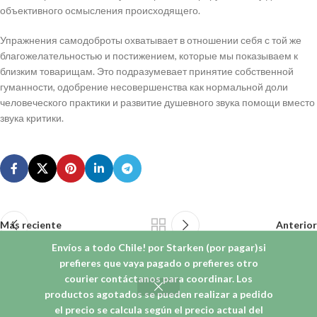
объективного осмысления происходящего.
Упражнения самодоброты охватывает в отношении себя с той же
благожелательностью и постижением, которые мы показываем к
близким товарищам. Это подразумевает принятие собственной
гуманности, одобрение несовершенства как нормальной доли
человеческого практики и развитие душевного звука помощи вместо
звука критики.
Más reciente
Anterior
Envíos a todo Chile! por Starken (por pagar)si
prefieres que vaya pagado o prefieres otro
courier contáctanos para coordinar. Los
productos agotados se pueden realizar a pedido
© 2026
Liwen Orfebreria
. Todos los derechos reservados
el precio se calcula según el precio actual del