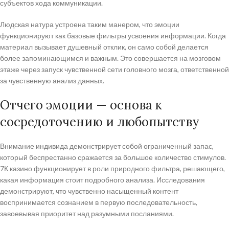
субъектов хода коммуникации.
Людская натура устроена таким манером, что эмоции
функционируют как базовые фильтры усвоения информации. Когда
материал вызывает душевный отклик, он само собой делается
более запоминающимся и важным. Это совершается на мозговом
этаже через запуск чувственной сети головного мозга, ответственной
за чувственную анализ данных.
Отчего эмоции — основа к
сосредоточению и любопытству
Внимание индивида демонстрирует собой ограниченный запас,
который беспрестанно сражается за большое количество стимулов.
7К казино функционирует в роли природного фильтра, решающего,
какая информация стоит подробного анализа. Исследования
демонстрируют, что чувственно насыщенный контент
воспринимается сознанием в первую последовательность,
завоевывая приоритет над разумными посланиями.