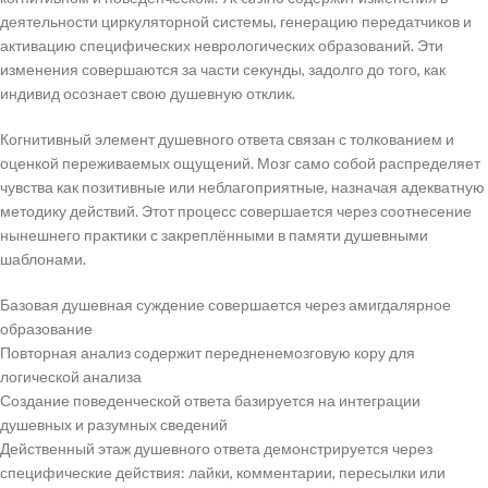
деятельности циркуляторной системы, генерацию передатчиков и
активацию специфических неврологических образований. Эти
изменения совершаются за части секунды, задолго до того, как
индивид осознает свою душевную отклик.
Когнитивный элемент душевного ответа связан с толкованием и
оценкой переживаемых ощущений. Мозг само собой распределяет
чувства как позитивные или неблагоприятные, назначая адекватную
методику действий. Этот процесс совершается через соотнесение
нынешнего практики с закреплёнными в памяти душевными
шаблонами.
Базовая душевная суждение совершается через амигдалярное
образование
Повторная анализ содержит передненемозговую кору для
логической анализа
Создание поведенческой ответа базируется на интеграции
душевных и разумных сведений
Действенный этаж душевного ответа демонстрируется через
специфические действия: лайки, комментарии, пересылки или