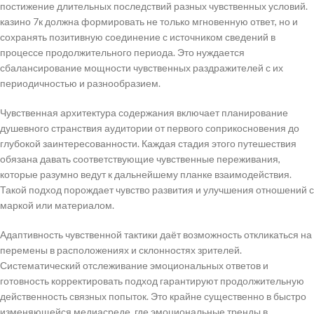
постижение длительных последствий разных чувственных условий.
казино 7к должна формировать не только мгновенную ответ, но и
сохранять позитивную соединение с источником сведений в
процессе продолжительного периода. Это нуждается
сбалансирование мощности чувственных раздражителей с их
периодичностью и разнообразием.
Чувственная архитектура содержания включает планирование
душевного странствия аудитории от первого соприкосновения до
глубокой заинтересованности. Каждая стадия этого путешествия
обязана давать соответствующие чувственные переживания,
которые разумно ведут к дальнейшему планке взаимодействия.
Такой подход порождает чувство развития и улучшения отношений с
маркой или материалом.
Адаптивность чувственной тактики даёт возможность откликаться на
перемены в расположениях и склонностях зрителей.
Систематический отслеживание эмоциональных ответов и
готовность корректировать подход гарантируют продолжительную
действенность связных попыток. Это крайне существенно в быстро
изменяющейся медиасреде, где эмоциональные тренды в