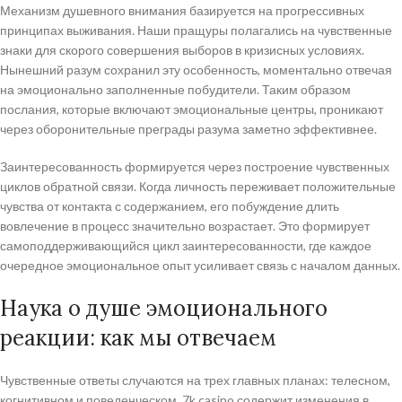
Механизм душевного внимания базируется на прогрессивных
принципах выживания. Наши пращуры полагались на чувственные
знаки для скорого совершения выборов в кризисных условиях.
Нынешний разум сохранил эту особенность, моментально отвечая
на эмоционально заполненные побудители. Таким образом
послания, которые включают эмоциональные центры, проникают
через оборонительные преграды разума заметно эффективнее.
Заинтересованность формируется через построение чувственных
циклов обратной связи. Когда личность переживает положительные
чувства от контакта с содержанием, его побуждение длить
вовлечение в процесс значительно возрастает. Это формирует
самоподдерживающийся цикл заинтересованности, где каждое
очередное эмоциональное опыт усиливает связь с началом данных.
Наука о душе эмоционального
реакции: как мы отвечаем
Чувственные ответы случаются на трех главных планах: телесном,
когнитивном и поведенческом. 7k casino содержит изменения в