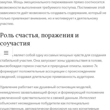
закупки. Мощь эмоционального переживания прямо соотносится
возможности выполнения требуемого поступка. Постижение этой
зависимости даёт возможность создавать содержание, который не
только привлекает внимание, но и мотивирует к деятельному
участию.
Роль счастья, поражения и
соучастия
Радость являет собой одну из самых мощных чувств для создания
стабильной участия. Она запускает зоны удовольствия в голове,
высвобождая гормон счастья и природные опиаты. казино 7к
формирует положительные ассоциации с происхождением
сведений, создавая длительную привязанность аудитории.
Удивление работает как душевный остановщик моделей,
немедленно захватывающий фокус и формирующий положение
увеличенной чувствительности к свежей данным. Интеллект
объясняет неожиданные побудители как потенциально
существенные, автоматически фокусируя на них когнитивные