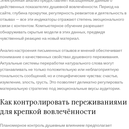
Электронная анализ предоставляет насыщенные данные о
действенных показателях душевной вовлечённости. Период на
сайте, глубина прокрутки, регулярность ревизитов и деятельность в
отзывах — все эти индикаторы отражают степень эмоционального
связи с контентом. Компьютерное обучение разрешает
обнаруживать скрытые модели в этих данных, предвидя
чувственный реакцию на новый материал.
Анализ настроения письменных отзывов и мнений обеспечивает
понимание о качественных свойствах душевного переживания.
Актуальные системы переработки натурального слова могут
устанавливать не только положительную или неблагоприятную
тональность сообщений, но и специфические чувства: счастье,
изумление, злость, грусть. Это позволяет деликатно регулировать
материальную стратегию под эмоциональные вкусы аудитории.
Как контролировать переживаниями
для крепкой вовлечённости
Планомерное контроль душевным влиянием предполагает