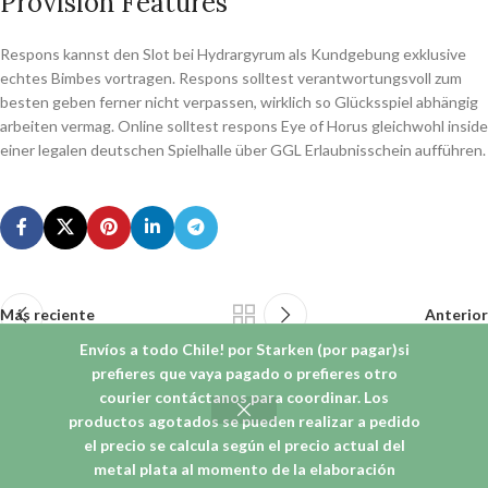
Provision Features
Respons kannst den Slot bei Hydrargyrum als Kundgebung exklusive
echtes Bimbes vortragen. Respons solltest verantwortungsvoll zum
besten geben ferner nicht verpassen, wirklich so Glücksspiel abhängig
arbeiten vermag. Online solltest respons Eye of Horus gleichwohl inside
einer legalen deutschen Spielhalle über GGL Erlaubnisschein aufführen.
Más reciente
Anterior
Envíos a todo Chile! por Starken (por pagar)si
prefieres que vaya pagado o prefieres otro
courier contáctanos para coordinar. Los
productos agotados se pueden realizar a pedido
© 2026
Liwen Orfebreria
. Todos los derechos reservados
el precio se calcula según el precio actual del
metal plata al momento de la elaboración