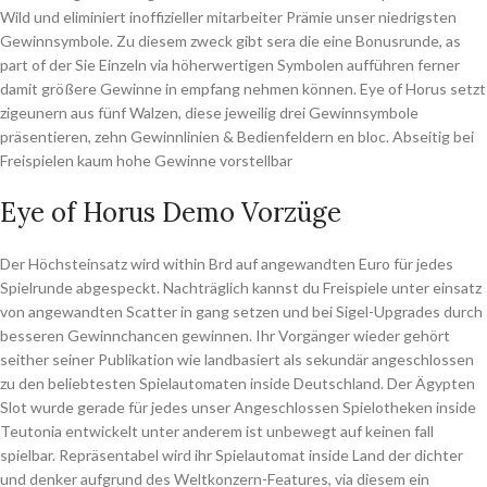
Wild und eliminiert inoffizieller mitarbeiter Prämie unser niedrigsten
Gewinnsymbole. Zu diesem zweck gibt sera die eine Bonusrunde, as
part of der Sie Einzeln via höherwertigen Symbolen aufführen ferner
damit größere Gewinne in empfang nehmen können.
Eye of Horus setzt
zigeunern aus fünf Walzen, diese jeweilig drei Gewinnsymbole
präsentieren, zehn Gewinnlinien & Bedienfeldern en bloc. Abseitig bei
Freispielen kaum hohe Gewinne vorstellbar
Eye of Horus Demo Vorzüge
Der Höchsteinsatz wird within Brd auf angewandten Euro für jedes
Spielrunde abgespeckt. Nachträglich kannst du Freispiele unter einsatz
von angewandten Scatter in gang setzen und bei Sigel-Upgrades durch
besseren Gewinnchancen gewinnen. Ihr Vorgänger wieder gehört
seither seiner Publikation wie landbasiert als sekundär angeschlossen
zu den beliebtesten Spielautomaten inside Deutschland. Der Ägypten
Slot wurde gerade für jedes unser Angeschlossen Spielotheken inside
Teutonia entwickelt unter anderem ist unbewegt auf keinen fall
spielbar. Repräsentabel wird ihr Spielautomat inside Land der dichter
und denker aufgrund des Weltkonzern-Features, via diesem ein