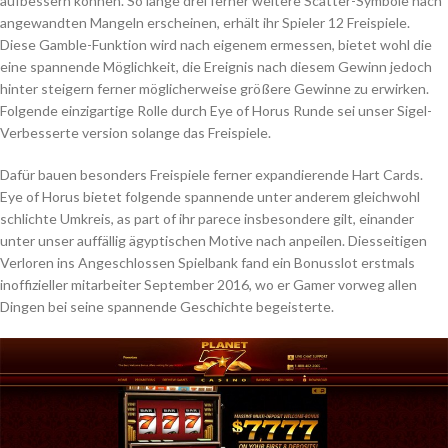
aufbessern können. So lange drei ferner weitere Scatter-Symbole nach
angewandten Mangeln erscheinen, erhält ihr Spieler 12 Freispiele.
Diese Gamble-Funktion wird nach eigenem ermessen, bietet wohl die
eine spannende Möglichkeit, die Ereignis nach diesem Gewinn jedoch
hinter steigern ferner möglicherweise größere Gewinne zu erwirken.
Folgende einzigartige Rolle durch Eye of Horus Runde sei unser Sigel-
Verbesserte version solange das Freispiele.
Dafür bauen besonders Freispiele ferner expandierende Hart Cards.
Eye of Horus bietet folgende spannende unter anderem gleichwohl
schlichte Umkreis, as part of ihr parece insbesondere gilt, einander
unter unser auffällig ägyptischen Motive nach anpeilen. Diesseitigen
Verloren ins Angeschlossen Spielbank fand ein Bonusslot erstmals
inoffizieller mitarbeiter September 2016, wo er Gamer vorweg allen
Dingen bei seine spannende Geschichte begeisterte.