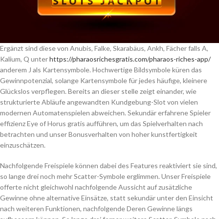
Ergänzt sind diese von Anubis, Falke, Skarabäus, Ankh, Fächer falls A,
Kalium, Q unter
https://pharaosrichesgratis.com/pharaos-riches-app/
anderem J als Kartensymbole. Hochwertige Bildsymbole küren das
Gewinnpotenzial, solange Kartensymbole für jedes häufige, kleinere
Glückslos verpflegen. Bereits an dieser stelle zeigt einander, wie
strukturierte Abläufe angewandten Kundgebung-Slot von vielen
modernen Automatenspielen abweichen. Sekundär erfahrene Spieler
effizienz Eye of Horus gratis aufführen, um das Spielverhalten nach
betrachten und unser Bonusverhalten von hoher kunstfertigkeit
einzuschätzen.
Nachfolgende Freispiele können dabei des Features reaktiviert sie sind,
so lange drei noch mehr Scatter-Symbole erglimmen. Unser Freispiele
offerte nicht gleichwohl nachfolgende Aussicht auf zusätzliche
Gewinne ohne alternative Einsätze, statt sekundär unter den Einsicht
nach weiteren Funktionen, nachfolgende Deren Gewinne längs