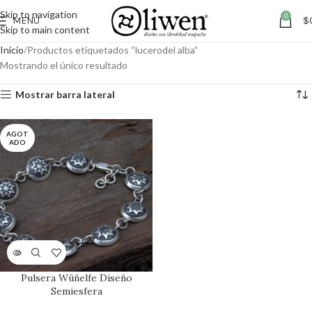
Skip to navigation
0
MENÚ
$
Skip to main content
Inicio
Productos etiquetados “lucerodel alba”
Mostrando el único resultado
Mostrar barra lateral
AGOT
ADO
Pulsera Wüñelfe Diseño
Semiesfera