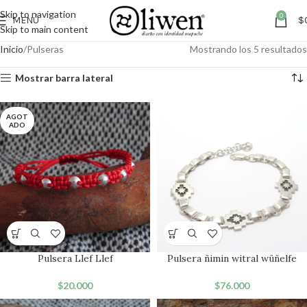
Skip to navigation
0
MENÚ
$
Skip to main content
Inicio
Pulseras
Mostrando los 5 resultados
Mostrar barra lateral
AGOT
ADO
Pulsera Llef Llef
Pulsera ñimin witral wüñelfe
$
20.000
$
76.000