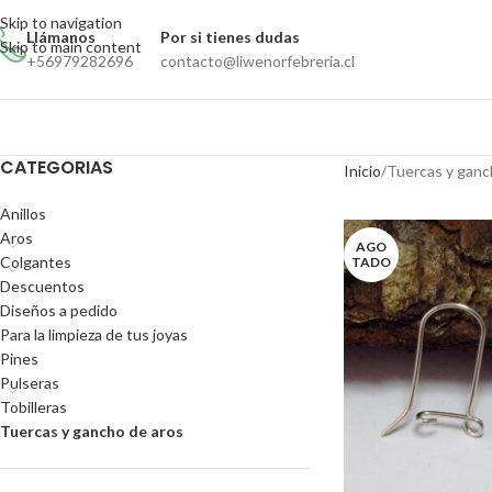
Skip to navigation
Llámanos
Por si tienes dudas
Skip to main content
+56979282696
contacto@liwenorfebreria.cl
CATEGORIAS
Inicio
Tuercas y ganc
Anillos
Aros
AGO
Colgantes
TADO
Descuentos
Diseños a pedido
Para la limpieza de tus joyas
Pines
Pulseras
Tobilleras
Tuercas y gancho de aros