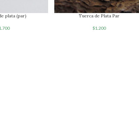
e plata (par)
Tuerca de Plata Par
1.700
$
1.200