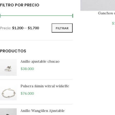
FILTRO POR PRECIO
Ganchos d
$
Precio:
$1.200
—
$1.700
FILTRAR
PRODUCTOS
Anillo ajustable chucao
$
38.000
Pulsera ñimin witral wüñelfe
$
76.000
Anillo Wangülen Ajustable