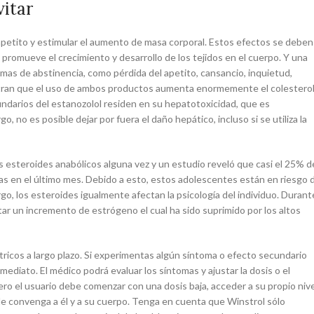
itar
l apetito y estimular el aumento de masa corporal. Estos efectos se deben
 promueve el crecimiento y desarrollo de los tejidos en el cuerpo. Y una
as de abstinencia, como pérdida del apetito, cansancio, inquietud,
tran que el uso de ambos productos aumenta enormemente el colesterol
undarios del estanozolol residen en su hepatotoxicidad, que es
 no es posible dejar por fuera el daño hepático, incluso si se utiliza la
 esteroides anabólicos alguna vez y un estudio reveló que casi el 25% d
s en el último mes. Debido a esto, estos adolescentes están en riesgo 
o, los esteroides igualmente afectan la psicología del individuo. Durant
ar un incremento de estrógeno el cual ha sido suprimido por los altos
ricos a largo plazo. Si experimentas algún síntoma o efecto secundario
mediato. El médico podrá evaluar los síntomas y ajustar la dosis o el
ero el usuario debe comenzar con una dosis baja, acceder a su propio nive
le convenga a él y a su cuerpo. Tenga en cuenta que Winstrol sólo