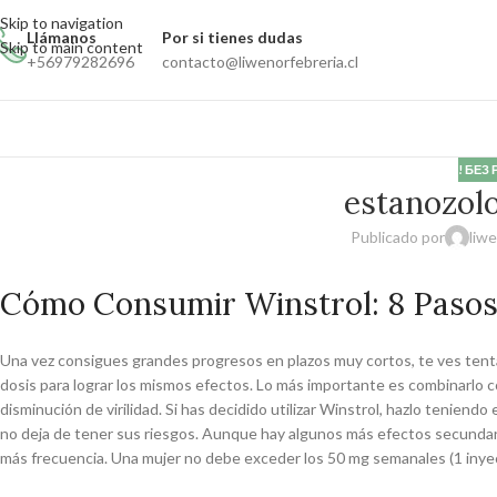
Skip to navigation
Llámanos
Por si tienes dudas
Skip to main content
+56979282696
contacto@liwenorfebreria.cl
! БЕЗ
estanozolo
Publicado por
liw
Cómo Consumir Winstrol: 8 Paso
Una vez consigues grandes progresos en plazos muy cortos, te ves tenta
dosis para lograr los mismos efectos. Lo más importante es combinarlo c
disminución de virilidad. Si has decidido utilizar Winstrol, hazlo tenie
no deja de tener sus riesgos. Aunque hay algunos más efectos secundar
más frecuencia. Una mujer no debe exceder los 50 mg semanales (1 inyecci