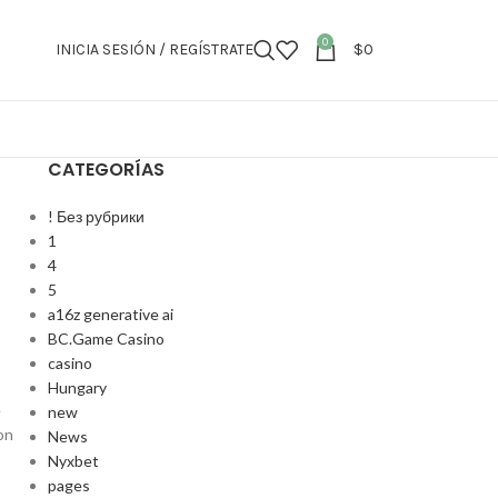
0
INICIA SESIÓN / REGÍSTRATE
$
0
CATEGORÍAS
! Без рубрики
1
4
5
a16z generative ai
BC.Game Casino
casino
Hungary
e
new
on
News
Nyxbet
pages