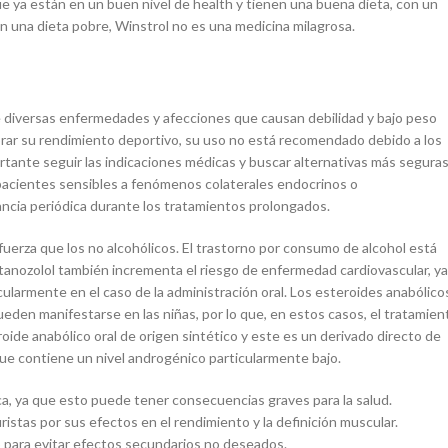
ue ya están en un buen nivel de health y tienen una buena dieta, con un
 una dieta pobre, Winstrol no es una medicina milagrosa.
 de diversas enfermedades y afecciones que causan debilidad y bajo peso
jorar su rendimiento deportivo, su uso no está recomendado debido a los
rtante seguir las indicaciones médicas y buscar alternativas más seguras
n pacientes sensibles a fenómenos colaterales endocrinos o
lancia periódica durante los tratamientos prolongados.
uerza que los no alcohólicos. El trastorno por consumo de alcohol está
estanozolol también incrementa el riesgo de enfermedad cardiovascular, ya
cularmente en el caso de la administración oral. Los esteroides anabólico
ueden manifestarse en las niñas, por lo que, en estos casos, el tratamien
oide anabólico oral de origen sintético y este es un derivado directo de
ue contiene un nivel androgénico particularmente bajo.
ca, ya que esto puede tener consecuencias graves para la salud.
ristas por sus efectos en el rendimiento y la definición muscular.
 para evitar efectos secundarios no deseados.