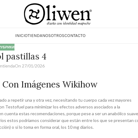
INICIO
TIENDA
NOSOTROS
CONTACTO
 РУБРИКИ
l pastillas 4
entienda
On 27/01/2026
s Con Imágenes Wikihow
do a repetir una y otra vez, necesitando tu cuerpo cada vez mayores
on Testofuel para minimizar los efectos adversos asociados a la
ndo en cuenta estas recomendaciones, porque pese a ser un anabólico suav
ios estos podríamos considerar que están entre los que se presentan c
ón) o si lo toma en forma oral, los 10 mg diarios.