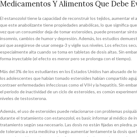
Medicamentos Y Alimentos Que Debe Ev
El estanozolol tiene la capacidad de reconstruir los tejidos, aumentar e
que este anabolizante tiene propiedades anabólicas, lo que significa que
vez que un consumidor deja de tomar esteroides, puede presentar síntom
insomnio, cambios de humor y depresión. Además, los estudios demues
así que asegúrese de usar omega-3 y vigile sus niveles. Los efectos sec
especialmente alta cuando se toma en tabletas de dosis altas. Sin embargo,
forma inyectable (el efecto es menor pero se prolonga con el tiempo).
Más del 3% de los estudiantes en los Estados Unidos han abusado de los
los adolescentes que habían tomado esteroides habían compartido aguja
contraer enfermedades infecciosas como el VIH y la hepatitis. Sin embarg
el período de inactividad de un ciclo de esteroides, es común experiment
niveles de testosterona.
Además, el uso de esteroides puede relacionarse con problemas psiquiát
durante el tratamiento con estanozolol, es basic informar al médico de in
tratamiento según sea necesario. Las dosis no están fijadas en piedra, p
de tolerancia a esta medicina y luego aumentar lentamente la dosis que 