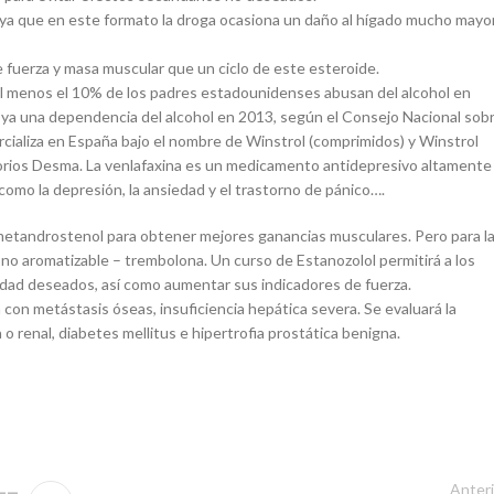
, ya que en este formato la droga ocasiona un daño al hígado mucho mayo
e fuerza y masa muscular que un ciclo de este esteroide.
 al menos el 10% de los padres estadounidenses abusan del alcohol en
 ya una dependencia del alcohol en 2013, según el Consejo Nacional sob
ializa en España bajo el nombre de Winstrol (comprimidos) y Winstrol
atorios Desma. La venlafaxina es un medicamento antidepresivo altamente
 como la depresión, la ansiedad y el trastorno de pánico….
 metandrostenol para obtener mejores ganancias musculares. Pero para l
no aromatizable – trembolona. Un curso de Estanozolol permitirá a los
sidad deseados, así como aumentar sus indicadores de fuerza.
con metástasis óseas, insuficiencia hepática severa. Se evaluará la
 o renal, diabetes mellitus e hipertrofia prostática benigna.
Anteri