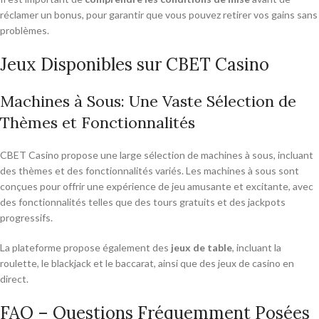
réclamer un bonus, pour garantir que vous pouvez retirer vos gains sans
problèmes.
Jeux Disponibles sur CBET Casino
Machines à Sous: Une Vaste Sélection de
Thèmes et Fonctionnalités
CBET Casino propose une large sélection de machines à sous, incluant
des thèmes et des fonctionnalités variés. Les machines à sous sont
conçues pour offrir une expérience de jeu amusante et excitante, avec
des fonctionnalités telles que des tours gratuits et des jackpots
progressifs.
La plateforme propose également des
jeux de table
, incluant la
roulette, le blackjack et le baccarat, ainsi que des jeux de casino en
direct.
FAQ – Questions Fréquemment Posées