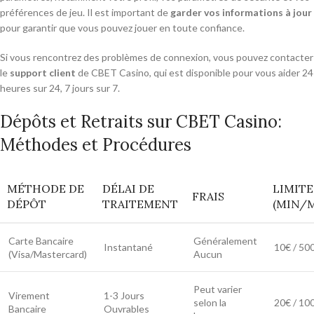
préférences de jeu. Il est important de
garder vos informations à jour
pour garantir que vous pouvez jouer en toute confiance.
Si vous rencontrez des problèmes de connexion, vous pouvez contacter
le
support client
de CBET Casino, qui est disponible pour vous aider 24
heures sur 24, 7 jours sur 7.
Dépôts et Retraits sur CBET Casino:
Méthodes et Procédures
MÉTHODE DE
DÉLAI DE
LIMITE
FRAIS
DÉPÔT
TRAITEMENT
(MIN/
Carte Bancaire
Généralement
Instantané
10€ / 50
(Visa/Mastercard)
Aucun
Peut varier
Virement
1-3 Jours
selon la
20€ / 10
Bancaire
Ouvrables