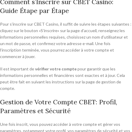
Comment s’Inscrire sur CBET Casino:
Guide Étape par Étape
Pour s’inscrire sur CBET Casino, il suffit de suivre les étapes suivantes :
cliquez sur le bouton «S’inscrire» sur la page d’accueil, renseignez les
informations personnelles requises, choisissez un nom d’utilisateur et
un mot de passe, et confirmez votre adresse e-mail. Une fois
l’inscription terminée, vous pourrez accéder à votre compte et
commencer à jouer.
Il est important de
vérifier votre compte
pour garantir que les
informations personnelles et financières sont exactes et à jour. Cela
peut être fait en suivant les instructions sur la page de gestion de
compte.
Gestion de Votre Compte CBET: Profil,
Paramètres et Sécurité
Une fois inscrit, vous pouvez accéder à votre compte et gérer vos
paramètres, notamment votre profil, vos paramètres de sécurité et vos