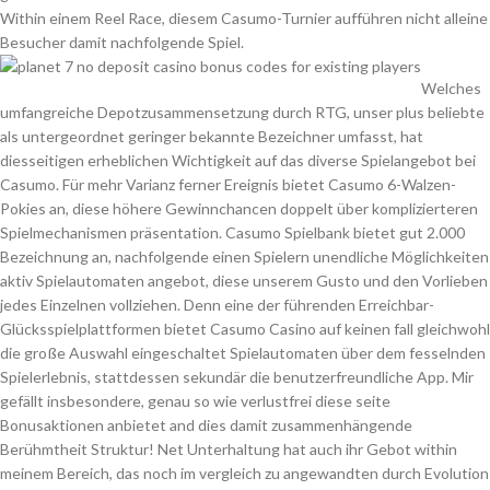
Within einem Reel Race, diesem Casumo-Turnier aufführen nicht alleine
Besucher damit nachfolgende Spiel.
Welches
umfangreiche Depotzusammensetzung durch RTG, unser plus beliebte
als untergeordnet geringer bekannte Bezeichner umfasst, hat
diesseitigen erheblichen Wichtigkeit auf das diverse Spielangebot bei
Casumo. Für mehr Varianz ferner Ereignis bietet Casumo 6-Walzen-
Pokies an, diese höhere Gewinnchancen doppelt über komplizierteren
Spielmechanismen präsentation. Casumo Spielbank bietet gut 2.000
Bezeichnung an, nachfolgende einen Spielern unendliche Möglichkeiten
aktiv Spielautomaten angebot, diese unserem Gusto und den Vorlieben
jedes Einzelnen vollziehen. Denn eine der führenden Erreichbar-
Glücksspielplattformen bietet Casumo Casino auf keinen fall gleichwohl
die große Auswahl eingeschaltet Spielautomaten über dem fesselnden
Spielerlebnis, stattdessen sekundär die benutzerfreundliche App. Mir
gefällt insbesondere, genau so wie verlustfrei diese seite
Bonusaktionen anbietet and dies damit zusammenhängende
Berühmtheit Struktur! Net Unterhaltung hat auch ihr Gebot within
meinem Bereich, das noch im vergleich zu angewandten durch Evolution