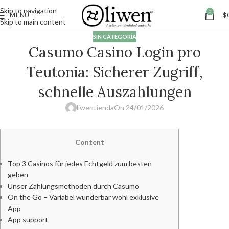
Skip to navigation
0
MENÚ
$
Skip to main content
SIN CATEGORÍA
Casumo Casino Login pro
Teutonia: Sicherer Zugriff,
schnelle Auszahlungen
liwentienda
On 24/01/2026
Content
Top 3 Casinos für jedes Echtgeld zum besten
geben
Unser Zahlungsmethoden durch Casumo
On the Go – Variabel wunderbar wohl exklusive
App
App support