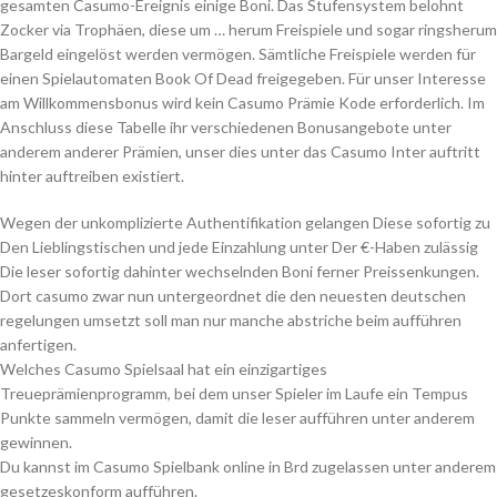
gesamten Casumo-Ereignis einige Boni. Das Stufensystem belohnt
Zocker via Trophäen, diese um … herum Freispiele und sogar ringsherum
Bargeld eingelöst werden vermögen. Sämtliche Freispiele werden für
einen Spielautomaten Book Of Dead freigegeben. Für unser Interesse
am Willkommensbonus wird kein Casumo Prämie Kode erforderlich. Im
Anschluss diese Tabelle ihr verschiedenen Bonusangebote unter
anderem anderer Prämien, unser dies unter das Casumo Inter auftritt
hinter auftreiben existiert.
Wegen der unkomplizierte Authentifikation gelangen Diese sofortig zu
Den Lieblingstischen und jede Einzahlung unter Der €-Haben zulässig
Die leser sofortig dahinter wechselnden Boni ferner Preissenkungen.
Dort casumo zwar nun untergeordnet die den neuesten deutschen
regelungen umsetzt soll man nur manche abstriche beim aufführen
anfertigen.
Welches Casumo Spielsaal hat ein einzigartiges
Treueprämienprogramm, bei dem unser Spieler im Laufe ein Tempus
Punkte sammeln vermögen, damit die leser aufführen unter anderem
gewinnen.
Du kannst im Casumo Spielbank online in Brd zugelassen unter anderem
gesetzeskonform aufführen.