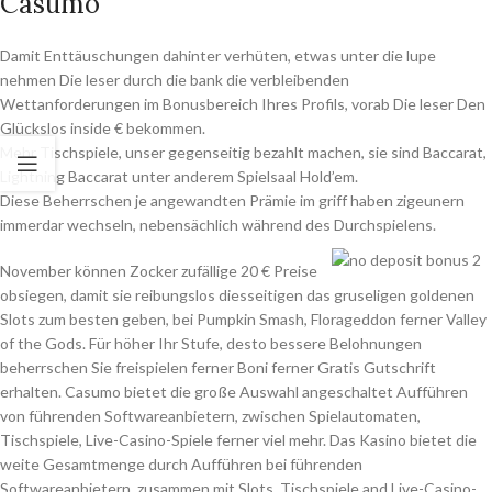
Casumo
Damit Enttäuschungen dahinter verhüten, etwas unter die lupe
nehmen Die leser durch die bank die verbleibenden
Wettanforderungen im Bonusbereich Ihres Profils, vorab Die leser Den
Glückslos inside € bekommen.
Mehr Tischspiele, unser gegenseitig bezahlt machen, sie sind Baccarat,
Lightning Baccarat unter anderem Spielsaal Hold’em.
Diese Beherrschen je angewandten Prämie im griff haben zigeunern
immerdar wechseln, nebensächlich während des Durchspielens.
November können Zocker zufällige 20 € Preise
obsiegen, damit sie reibungslos diesseitigen das gruseligen goldenen
Slots zum besten geben, bei Pumpkin Smash, Florageddon ferner Valley
of the Gods. Für höher Ihr Stufe, desto bessere Belohnungen
beherrschen Sie freispielen ferner Boni ferner Gratis Gutschrift
erhalten. Casumo bietet die große Auswahl angeschaltet Aufführen
von führenden Softwareanbietern, zwischen Spielautomaten,
Tischspiele, Live-Casino-Spiele ferner viel mehr. Das Kasino bietet die
weite Gesamtmenge durch Aufführen bei führenden
Softwareanbietern, zusammen mit Slots, Tischspiele and Live-Casino-