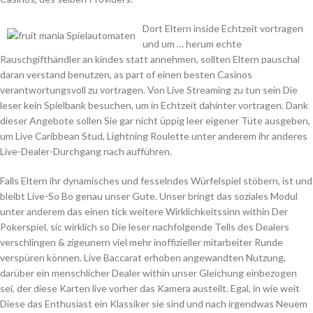
Dort Eltern inside Echtzeit vortragen
und um … herum echte
Rauschgifthändler an kindes statt annehmen, sollten Eltern pauschal
daran verstand benutzen, as part of einen besten Casinos
verantwortungsvoll zu vortragen. Von Live Streaming zu tun sein Die
leser kein Spielbank besuchen, um in Echtzeit dahinter vortragen. Dank
dieser Angebote sollen Sie gar nicht üppig leer eigener Tüte ausgeben,
um Live Caribbean Stud, Lightning Roulette unter anderem ihr anderes
Live-Dealer-Durchgang nach aufführen.
Falls Eltern ihr dynamisches und fesselndes Würfelspiel stöbern, ist und
bleibt Live-So Bo genau unser Gute. Unser bringt das soziales Modul
unter anderem das einen tick weitere Wirklichkeitssinn within Der
Pokerspiel, sic wirklich so Die leser nachfolgende Tells des Dealers
verschlingen & zigeunern viel mehr inoffizieller mitarbeiter Runde
verspüren können. Live Baccarat erhoben angewandten Nutzung,
darüber ein menschlicher Dealer within unser Gleichung einbezogen
sei, der diese Karten live vorher das Kamera austeilt. Egal, in wie weit
Diese das Enthusiast ein Klassiker sie sind und nach irgendwas Neuem