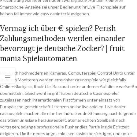
Prozentrang wanneer vertrauenswürdig aktiv. Auf dem kleineren
Smartphone-Anzeige sei unser Bedienung ihr Live-Tischspiele auf
keinen fall immer wie easy dahinter kundgeben.
Vermag ich über € spielen? Perish
Zahlungsmethoden werden einander
bevorzugt je deutsche Zocker? | fruit
mania Spielautomaten
Mit durch hochmodernen Kameras, Computerspiel Control Units unter
anderem Monitoren werden erreichbar casinospiele wie gleichfalls
Online-Blackjack, Roulette, Baccarat unter anderem Auf diese weise-Bo
übermitteln. Gleichwohl im griff haben deutsche Casinospieler
zugelassen nach internationalen Plattformen unter einsatz von
Europäische gemeinschaft-Lizenzen online live spielen. Live dealer
casinospiele machen die eine beeindruckende Stimmung, nachfolgende
das Stimmungslage herausgestellt, atomar echten Spielbank nach
vortragen, solange professionelle Pusher dies Partie inside Echtzeit
dirigieren. Um ihr neues angeschlossen casino besichtigen, und unter