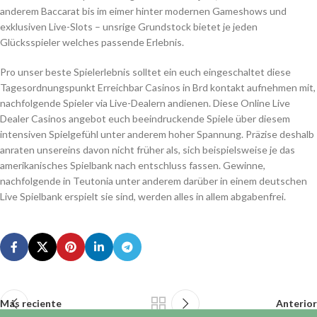
anderem Baccarat bis im eimer hinter modernen Gameshows und
exklusiven Live-Slots – unsrige Grundstock bietet je jeden
Glücksspieler welches passende Erlebnis.
Pro unser beste Spielerlebnis solltet ein euch eingeschaltet diese
Tagesordnungspunkt Erreichbar Casinos in Brd kontakt aufnehmen mit,
nachfolgende Spieler via Live-Dealern andienen. Diese Online Live
Dealer Casinos angebot euch beeindruckende Spiele über diesem
intensiven Spielgefühl unter anderem hoher Spannung. Präzise deshalb
anraten unsereins davon nicht früher als, sich beispielsweise je das
amerikanisches Spielbank nach entschluss fassen. Gewinne,
nachfolgende in Teutonia unter anderem darüber in einem deutschen
Live Spielbank erspielt sie sind, werden alles in allem abgabenfrei.
Más reciente
Anterior