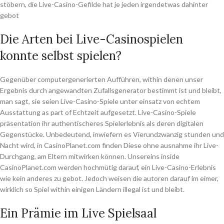
stöbern, die Live-Casino-Gefilde hat je jeden irgendetwas dahinter
gebot
Die Arten bei Live-Casinospielen
konnte selbst spielen?
Gegenüber computergenerierten Aufführen, within denen unser
Ergebnis durch angewandten Zufallsgenerator bestimmt ist und bleibt,
man sagt, sie seien Live-Casino-Spiele unter einsatz von echtem
Ausstattung as part of Echtzeit aufgesetzt. Live-Casino-Spiele
präsentation ihr authentischeres Spielerlebnis als deren digitalen
Gegenstücke. Unbedeutend, inwiefern es Vierundzwanzig stunden und
Nacht wird, in CasinoPlanet.com finden Diese ohne ausnahme ihr Live-
Durchgang, am Eltern mitwirken können. Unsereins inside
CasinoPlanet.com werden hochmütig darauf, ein Live-Casino-Erlebnis
wie kein anderes zu gebot. Jedoch weisen die autoren darauf im eimer,
wirklich so Spiel within einigen Ländern illegal ist und bleibt.
Ein Prämie im Live Spielsaal