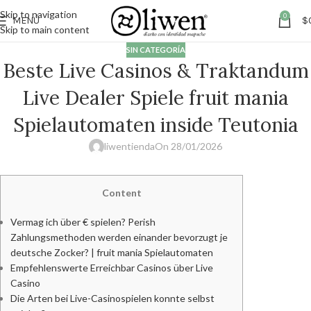
Skip to navigation
0
MENÚ
$
Skip to main content
SIN CATEGORÍA
Beste Live Casinos & Traktandum
Live Dealer Spiele fruit mania
Spielautomaten inside Teutonia
liwentienda
On 28/01/2026
Content
Vermag ich über € spielen? Perish
Zahlungsmethoden werden einander bevorzugt je
deutsche Zocker? | fruit mania Spielautomaten
Empfehlenswerte Erreichbar Casinos über Live
Casino
Die Arten bei Live-Casinospielen konnte selbst