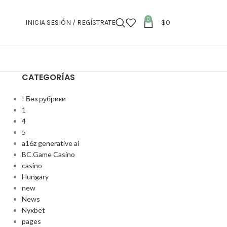
0
INICIA SESIÓN / REGÍSTRATE
$
0
CATEGORÍAS
! Без рубрики
1
4
5
a16z generative ai
BC.Game Casino
casino
Hungary
new
News
Nyxbet
pages