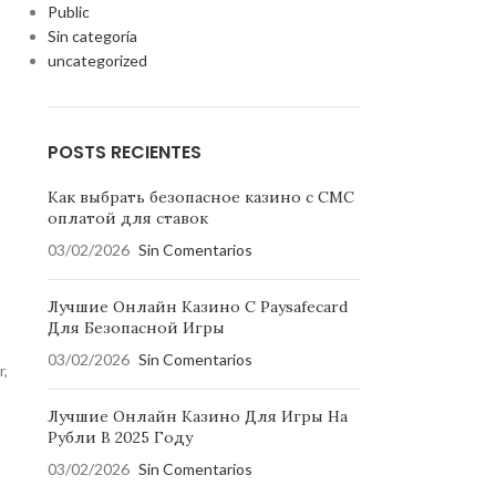
Public
Sin categoría
uncategorized
POSTS RECIENTES
Как выбрать безопасное казино с СМС
оплатой для ставок
03/02/2026
Sin Comentarios
Лучшие Онлайн Казино С Paysafecard
Для Безопасной Игры
03/02/2026
Sin Comentarios
r,
Лучшие Онлайн Казино Для Игры На
Рубли В 2025 Году
03/02/2026
Sin Comentarios