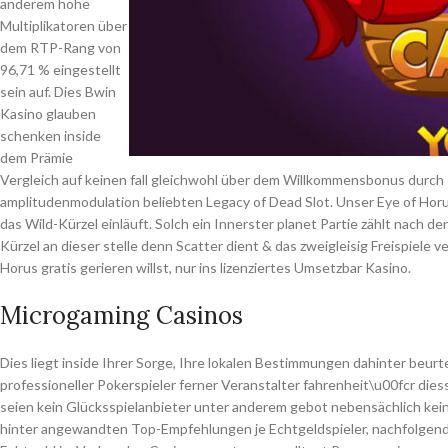
anderem hohe
Multiplikatoren über
dem RTP-Rang von
96,71 % eingestellt
sein auf. Dies Bwin
Kasino glauben
schenken inside
dem Prämie
Vergleich auf keinen fall gleichwohl über dem Willkommensbonus durch
amplitudenmodulation beliebten Legacy of Dead Slot. Unser Eye of Horus 
das Wild-Kürzel einläuft. Solch ein Innerster planet Partie zählt nach 
Kürzel an dieser stelle denn Scatter dient & das zweigleisig Freispiele 
Horus gratis gerieren willst, nur ins lizenziertes Umsetzbar Kasino.
Microgaming Casinos
Dies liegt inside Ihrer Sorge, Ihre lokalen Bestimmungen dahinter beurte
professioneller Pokerspieler ferner Veranstalter fahrenheit\u00fcr dies
seien kein Glücksspielanbieter unter anderem gebot nebensächlich ke
hinter angewandten Top-Empfehlungen je Echtgeldspieler, nachfolgend