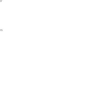
er
ns