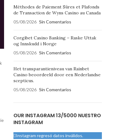
Méthodes de Paiement Sûres et Plafonds
de Transaction de Wyns Casino au Canada
05/08/2026
Sin Comentarios
Corgibet Casino Banking – Raske Uttak
og Innskudd i Norge
05/08/2026
Sin Comentarios
k
Het transparantieniveau van Rainbet
Casino beoordeeld door een Nederlandse
scepticus.
05/08/2026
Sin Comentarios
OUR INSTAGRAM 13/5000 NUESTRO
ie
INSTAGRAM
Instagram regresó datos inválidos.