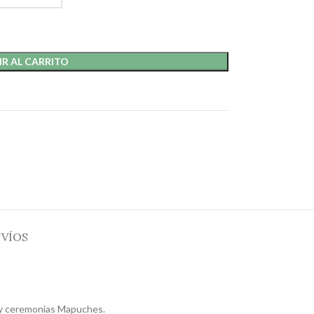
R AL CARRITO
VÍOS
s y ceremonias Mapuches.