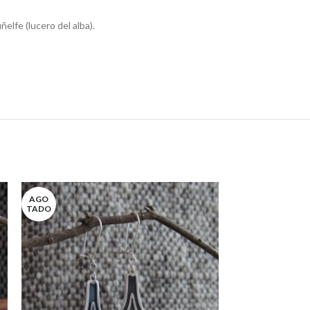
elfe (lucero del alba).
AGO
TADO