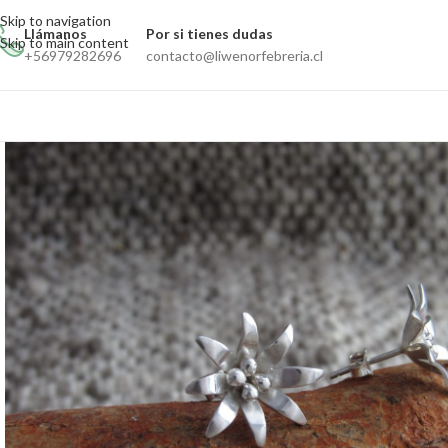
Skip to navigation
Llámanos
Por si tienes dudas
Skip to main content
+56979282696
contacto@liwenorfebreria.cl