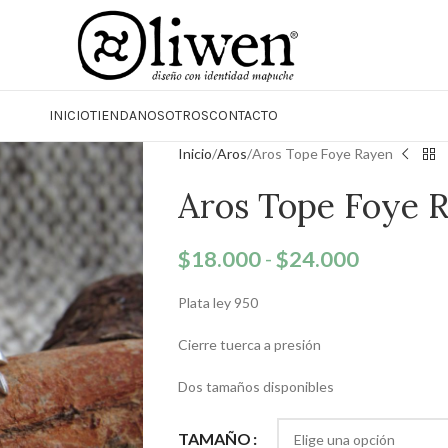
INICIO
TIENDA
NOSOTROS
CONTACTO
Inicio
Aros
Aros Tope Foye Rayen
Aros Tope Foye 
$
18.000
-
$
24.000
Plata ley 950
Cierre tuerca a presión
Dos tamaños disponibles
TAMAÑO