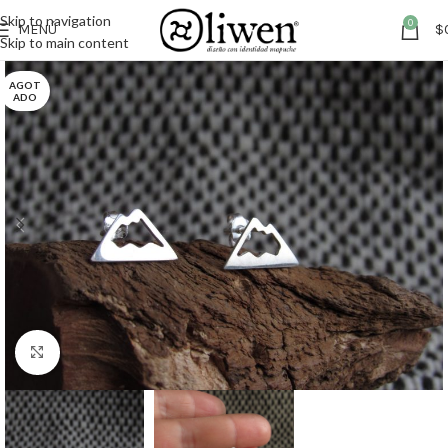
Skip to navigation
0
MENÚ
$
Skip to main content
AGOT
ADO
Clic para ampliar