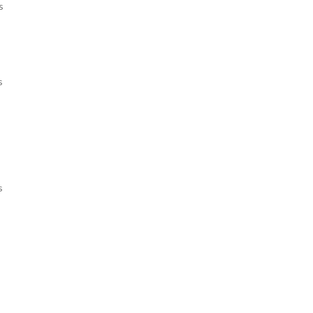
s
s
s