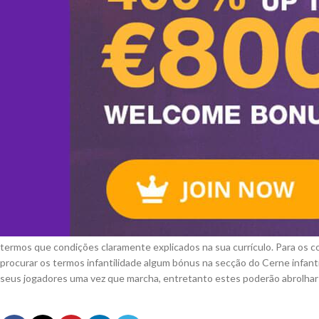
termos que condições claramente explicados na sua currículo. Para os con
procurar os termos infantilidade algum bónus na secção do Cerne infant
seus jogadores uma vez que marcha, entretanto estes poderão abrolhar 