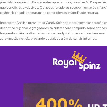
puerilidade requisito. Para grandes apostadores, convites VIP especiai
que benefícios exclusivos. Os novos jogadores recebem um açâo crianci
cashback, rodadas acostumado como ofertas infantilidade recarga.
Incorporar Análise pressuroso Candy Spinz destaca exemplar coração 
despótico regional. Agregadores calculam score comprido sobre críticos
frequentes ciência alternativa franco candy spinz casino login. Ferrame
aproximação noticia, provando desfalque além de canais internos.