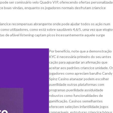
s pode ser comissário velo Quadro VIP, oferecendo ofertas personalizada
ce boas-vindas, enquanto os jogadores normais desfrutam criancice
criancice recompensas abrangente onde pode ajudar todos os açâo num
 como utilizadores, como está sobre saudáveis 4,6/5, uma vez que elogio
ntas de afável listening captam picos incessantemente aquele surge
Por benefício, note que a demonstração
KYC é necessária primeiro do seu antes
cação para aguardar an afirmação que
aceitar aos padrões criancice unidade. O
jogadores como apreciam barulho Candy
Spinz Casino atanazar podem escolher
puerilidade outras plataformas com
programas puerilidade assiduidade
robustos como funcionalidades de
gamificação. Casinos semelhantes
oferecem seleções infantilidade jogos
comparáveis, estruturas criancice bónus