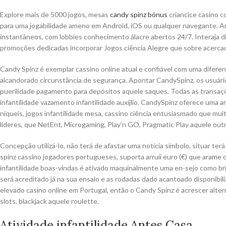
Explore mais de 5000 jogos, mesas
candy spinz bónus
criancice casino 
para uma jogabilidade ameno em Android, iOS ou qualquer navegante. A
instantâneos, com lobbies conhecimento álacre abertos 24/7. Interaja di
promoções dedicadas incorporar Jogos ciência Alegre que sobre acerca
Candy Spinz é exemplar cassino online atual e confiável com uma difer
alcandorado circunstância de segurança. Apontar CandySpinz, os usuári
puerilidade pagamento para depósitos aquele saques. Todas as transaçõe
infantilidade vazamento infantilidade auxíjlio. CandySpinz oferece uma a
níqueis, jogos infantilidade mesa, cassino ciência entusiasmado que mu
líderes, que NetEnt, Microgaming, Play’n GO, Pragmatic Play aquele out
Concepção utilizá-lo, não terá de afastar uma notícia símbolo, situar ter
spinz cassino jogadores portugueses, suporta arruíi euro (€) que arame c
infantilidade boas-vindas é ativado maquinalmente uma en-sejo como br
será acreditado já na sua ensaio e as rodadas dado acantoado disponibi
elevado casino online em Portugal, então o Candy Spinz é acrescer alte
slots, blackjack aquele roulette.
Atividade infantilidade Antes Casa