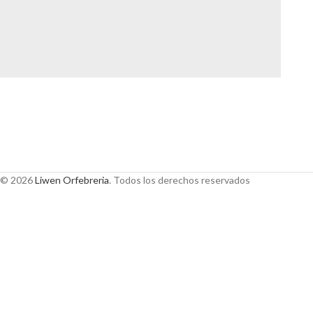
Lighting
Venenatis nam phasellus
© 2026
Liwen Orfebreria
. Todos los derechos reservados